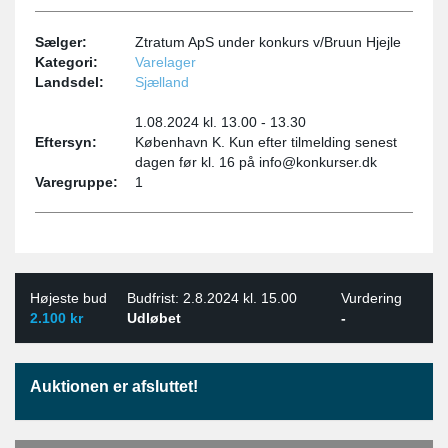
Sælger:
Ztratum ApS under konkurs v/Bruun Hjejle
Kategori:
Varelager
Landsdel:
Sjælland
1.08.2024 kl. 13.00 - 13.30
Eftersyn:
København K. Kun efter tilmelding senest
dagen før kl. 16 på info@konkurser.dk
Varegruppe:
1
Højeste bud
Budfrist: 2.8.2024 kl. 15.00
Vurdering
2.100 kr
Udløbet
-
Auktionen er afsluttet!