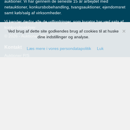
auktioner. Vi har gennem de seneste 15 år arbejdet med
netauktioner, konkursbobehandling, tvangsauktioner, ejendomsret
samt køb/salg af virksomheder.
Vi kender derfor alle de udfordringer, som kurator har ved salg af
konkursboaktiver.
×
Ved brug af dette site godkendes brug af cookies til at huske
© 2026 - Auktioner P/S
dine indstillinger og analyse.
Kontakt
Læs mere i vores persondatapolitik
Luk
Auktioner P/S
Strandvejen 60
2900 Hellerup
Advokat Thomas Hansen
Tlf.: 39 29 19 00
E-mail:
info@auktioner.dk
CVR-nr.: 40827633
Persondatapolitik
Kommende auktioner
Tilmeld dig her og få oplysning om alle kommende auktioner