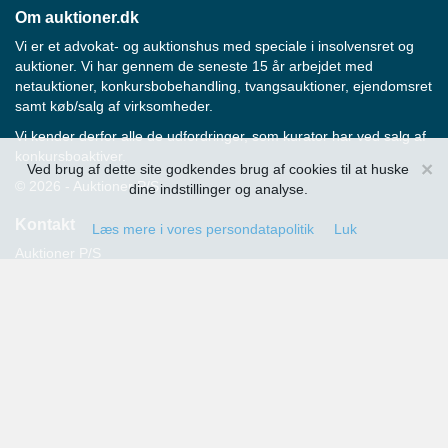
Om auktioner.dk
Vi er et advokat- og auktionshus med speciale i insolvensret og
auktioner. Vi har gennem de seneste 15 år arbejdet med
netauktioner, konkursbobehandling, tvangsauktioner, ejendomsret
samt køb/salg af virksomheder.
Vi kender derfor alle de udfordringer, som kurator har ved salg af
konkursboaktiver.
×
Ved brug af dette site godkendes brug af cookies til at huske
© 2026 - Auktioner P/S
dine indstillinger og analyse.
Kontakt
Læs mere i vores persondatapolitik
Luk
Auktioner P/S
Strandvejen 60
2900 Hellerup
Advokat Thomas Hansen
Tlf.: 39 29 19 00
E-mail:
info@auktioner.dk
CVR-nr.: 40827633
Persondatapolitik