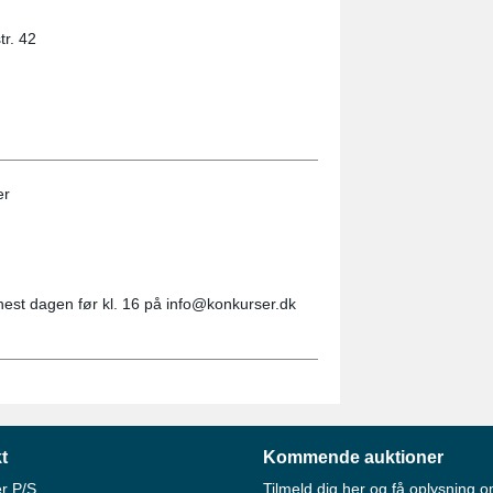
tr. 42
er
nest dagen før kl. 16 på info@konkurser.dk
t
Kommende auktioner
r P/S
Tilmeld dig her og få oplysning o