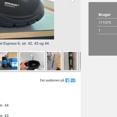
 Express 6, str. 42, 43 og 44.
Del auktionen på
tr. 44
tr. 43