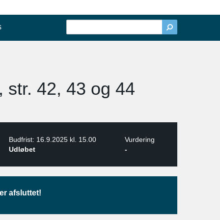
s
str. 42, 43 og 44
Budfrist: 16.9.2025 kl. 15.00
Vurdering
Udløbet
-
r afsluttet!