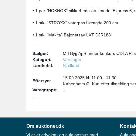
• 1 par ”NOKNOK” sikkerhedssko i model Express 6, s
• 1 stk. ”STROXX” vaterpas i længde 200 cm
• 1 stk. ”Makita” Bajonetsav LXT DJR188
Sælger:
M.I Byg ApS under konkurs v/DLA Pip
Kategori:
Varelager
Landsdel:
Sjælland
15.09.2025 kl. 11.00 - 11.30
Eftersyn:
København Ø. Kun efter tilmelding se
Varegruppe:
1
Om auktioner.dk
Kontak
Vi er et advokat- og auktionshus med
Auktione