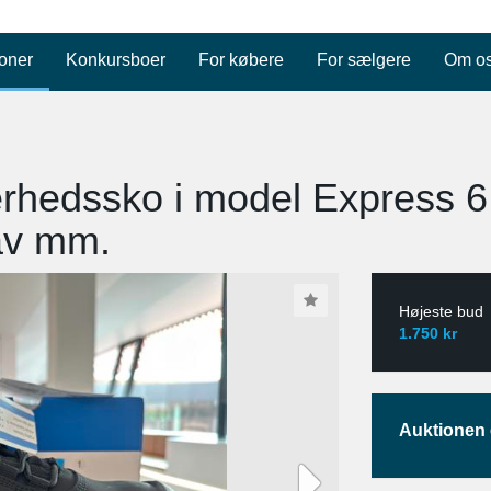
oner
Konkursboer
For købere
For sælgere
Om o
hedssko i model Express 6, 
av mm.
Højeste bud
1.750 kr
Auktionen e