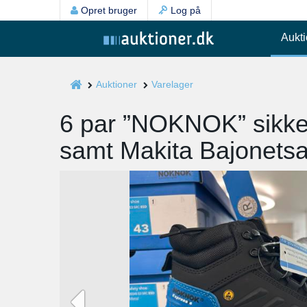
Opret bruger
Log på
Aukti
Auktioner
Varelager
6 par ”NOKNOK” sikker
samt Makita Bajonets