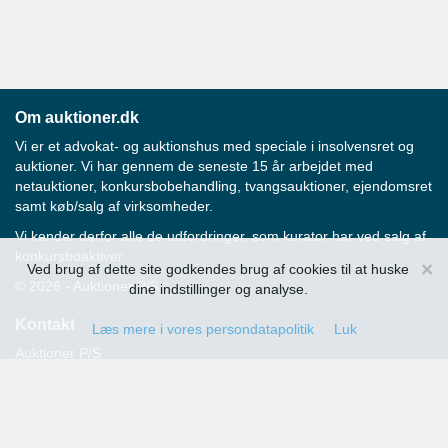
Om auktioner.dk
Vi er et advokat- og auktionshus med speciale i insolvensret og
auktioner. Vi har gennem de seneste 15 år arbejdet med
netauktioner, konkursbobehandling, tvangsauktioner, ejendomsret
samt køb/salg af virksomheder.
Vi kender derfor alle de udfordringer, som kurator har ved salg af
konkursboaktiver.
×
Ved brug af dette site godkendes brug af cookies til at huske
© 2026 - Auktioner P/S
dine indstillinger og analyse.
Kontakt
Læs mere i vores persondatapolitik
Luk
Auktioner P/S
Strandvejen 60
2900 Hellerup
Advokat Thomas Hansen