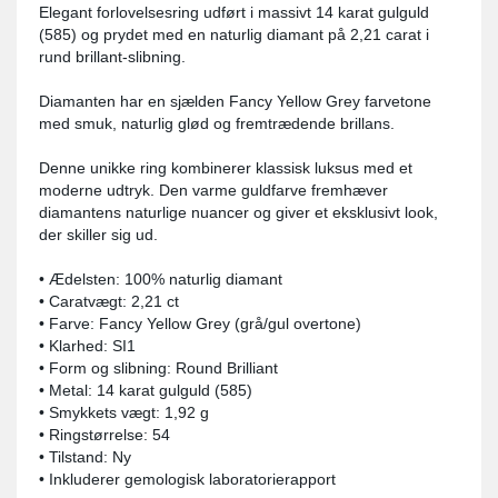
Elegant forlovelsesring udført i massivt 14 karat gulguld
(585) og prydet med en naturlig diamant på 2,21 carat i
rund brillant-slibning.
Diamanten har en sjælden Fancy Yellow Grey farvetone
med smuk, naturlig glød og fremtrædende brillans.
Denne unikke ring kombinerer klassisk luksus med et
moderne udtryk. Den varme guldfarve fremhæver
diamantens naturlige nuancer og giver et eksklusivt look,
der skiller sig ud.
• Ædelsten: 100% naturlig diamant
• Caratvægt: 2,21 ct
• Farve: Fancy Yellow Grey (grå/gul overtone)
• Klarhed: SI1
• Form og slibning: Round Brilliant
• Metal: 14 karat gulguld (585)
• Smykkets vægt: 1,92 g
• Ringstørrelse: 54
• Tilstand: Ny
• Inkluderer gemologisk laboratorierapport