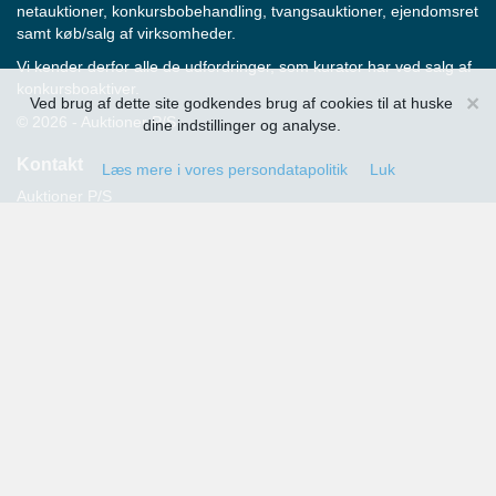
netauktioner, konkursbobehandling, tvangsauktioner, ejendomsret
samt køb/salg af virksomheder.
Vi kender derfor alle de udfordringer, som kurator har ved salg af
konkursboaktiver.
×
Ved brug af dette site godkendes brug af cookies til at huske
© 2026 - Auktioner P/S
dine indstillinger og analyse.
Kontakt
Læs mere i vores persondatapolitik
Luk
Auktioner P/S
Strandvejen 60
2900 Hellerup
Advokat Thomas Hansen
Tlf.: 39 29 19 00
E-mail:
info@auktioner.dk
CVR-nr.: 40827633
Persondatapolitik
Kommende auktioner
Tilmeld dig her og få oplysning om alle kommende auktioner
sendt til din e-mail