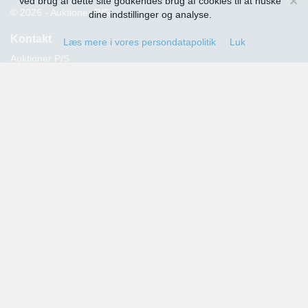
×
Ved brug af dette site godkendes brug af cookies til at huske
© 2026 - Auktioner P/S
dine indstillinger og analyse.
Kontakt
Læs mere i vores persondatapolitik
Luk
Auktioner P/S
Strandvejen 60
2900 Hellerup
Advokat Thomas Hansen
Tlf.: 39 29 19 00
E-mail:
info@auktioner.dk
CVR-nr.: 40827633
Persondatapolitik
Kommende auktioner
Tilmeld dig her og få oplysning om alle kommende auktioner
sendt til din e-mail