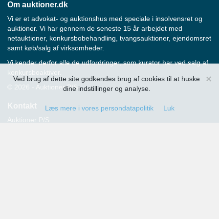
Om auktioner.dk
Vi er et advokat- og auktionshus med speciale i insolvensret og
auktioner. Vi har gennem de seneste 15 år arbejdet med
netauktioner, konkursbobehandling, tvangsauktioner, ejendomsret
samt køb/salg af virksomheder.
Vi kender derfor alle de udfordringer, som kurator har ved salg af
konkursboaktiver.
×
Ved brug af dette site godkendes brug af cookies til at huske
© 2026 - Auktioner P/S
dine indstillinger og analyse.
Kontakt
Læs mere i vores persondatapolitik
Luk
Auktioner P/S
Strandvejen 60
2900 Hellerup
Advokat Thomas Hansen
Tlf.: 39 29 19 00
E-mail:
info@auktioner.dk
CVR-nr.: 40827633
Persondatapolitik