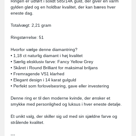
Ringen er udført i solidt 585/14K guld, der giver en varm
gylden glød og en holdbar kvalitet, der kan bæres hver
eneste dag.
Totalvægt: 2,21 gram
Ringstørrelse: 51
Hvorfor vælge denne diamantring?
• 1,18 ct naturlig diamant i høj kvalitet
• Særlig eksklusiv farve: Fancy Yellow Grey
• Skåret i Round Brilliant for maksimal briljans
• Fremragende VS1 klarhed
• Elegant design i 14 karat gulguld
• Perfekt som forlovelsesring, gave eller investering
Denne ring er til den moderne kvinde, der ønsker et
smykke med personlighed og luksus i hver eneste detalje.
Et unikt valg, der skiller sig ud med sin sjældne farve og
strålende kvalitet.
---