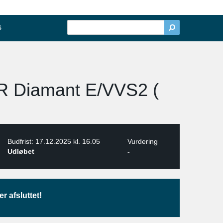
s
VER Diamant E/VVS2 (
Budfrist: 17.12.2025 kl. 16.05
Vurdering
Udløbet
-
r afsluttet!