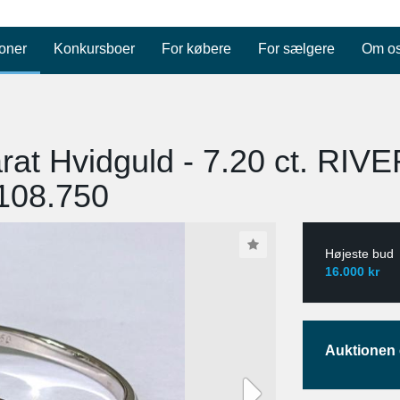
oner
Konkursboer
For købere
For sælgere
Om o
arat Hvidguld - 7.20 ct. RI
 108.750
Højeste bud
16.000 kr
Auktionen e