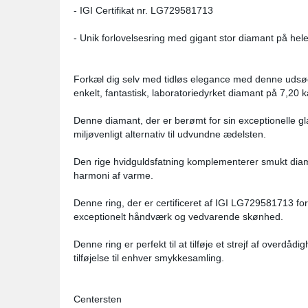
- IGI Certifikat nr. LG729581713
- Unik forlovelsesring med gigant stor diamant på hele
Forkæl dig selv med tidløs elegance med denne udsøgt
enkelt, fantastisk, laboratoriedyrket diamant på 7,20 k
Denne diamant, der er berømt for sin exceptionelle glan
miljøvenligt alternativ til udvundne ædelsten.
Den rige hvidguldsfatning komplementerer smukt diam
harmoni af varme.
Denne ring, der er certificeret af IGI LG729581713 for
exceptionelt håndværk og vedvarende skønhed.
Denne ring er perfekt til at tilføje et strejf af overdåd
tilføjelse til enhver smykkesamling.
Centersten