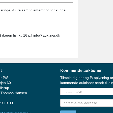
esringe, 4 ure samt diamantring for kunde.
t dagen før kl. 16 på info@auktiner.dk
t
Kommende auktioner
r P/S
Tilmeld dig her og få oplysning o
ejen 60
kommende auktioner sendt til din
llerup
 Thomas Hansen
 29 19 00