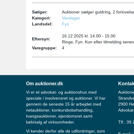
Sælger:
Auktioner sælger guldring, 2 forlovels
Kategori:
Varelager
Landsdel:
Fyn
16.12.2025 kl. 14.00 - 15.00
Eftersyn:
Ringe, Fyn. Kun efter tilmelding senes
Varegruppe:
4
Om auktioner.dk
Kontak
Vi er et advokat- og auktionshus med
Auktione
speciale i insolvensret og auktioner. Vi har
Strandv
gennem de seneste 15 år arbejdet med
2900 He
netauktioner, konkursbobehandling,
Advokat
tvangsauktioner, ejendomsret samt
køb/salg af virksomheder.
Tlf.: 39
Vi kender derfor alle de udfordringer, som