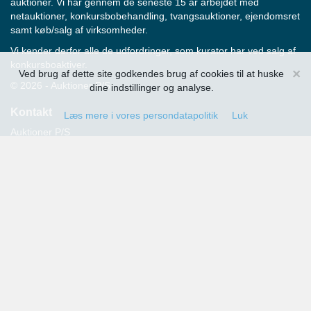
auktioner. Vi har gennem de seneste 15 år arbejdet med
netauktioner, konkursbobehandling, tvangsauktioner, ejendomsret
samt køb/salg af virksomheder.
Vi kender derfor alle de udfordringer, som kurator har ved salg af
konkursboaktiver.
×
Ved brug af dette site godkendes brug af cookies til at huske
© 2026 - Auktioner P/S
dine indstillinger og analyse.
Kontakt
Læs mere i vores persondatapolitik
Luk
Auktioner P/S
Strandvejen 60
2900 Hellerup
Advokat Thomas Hansen
Tlf.: 39 29 19 00
E-mail:
info@auktioner.dk
CVR-nr.: 40827633
Persondatapolitik
Kommende auktioner
Tilmeld dig her og få oplysning om alle kommende auktioner