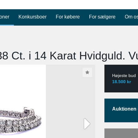
oner
Konkursboer
For købere
For sælgere
Om o
 Ct. i 14 Karat Hvidguld. Vu
Højeste bud
18.500 kr
Auktionen e