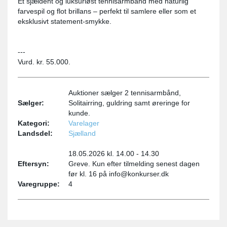
Et sjældent og luksuriøst tennisarmbånd med naturlig
farvespil og flot brillans – perfekt til samlere eller som et
eksklusivt statement-smykke.
---
Vurd. kr. 55.000.
Auktioner sælger 2 tennisarmbånd,
Sælger:
Solitairring, guldring samt øreringe for
kunde.
Kategori:
Varelager
Landsdel:
Sjælland
18.05.2026 kl. 14.00 - 14.30
Eftersyn:
Greve. Kun efter tilmelding senest dagen
før kl. 16 på info@konkurser.dk
Varegruppe:
4