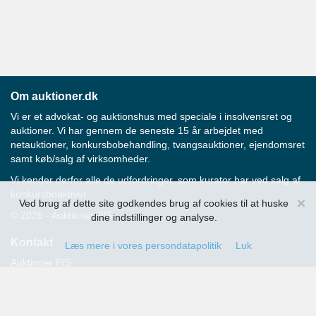
Om auktioner.dk
Vi er et advokat- og auktionshus med speciale i insolvensret og
auktioner. Vi har gennem de seneste 15 år arbejdet med
netauktioner, konkursbobehandling, tvangsauktioner, ejendomsret
samt køb/salg af virksomheder.
Vi kender derfor alle de udfordringer, som kurator har ved salg af
konkursboaktiver.
×
Ved brug af dette site godkendes brug af cookies til at huske
© 2026 - Auktioner P/S
dine indstillinger og analyse.
Kontakt
Læs mere i vores persondatapolitik
Luk
Auktioner P/S
Strandvejen 60
2900 Hellerup
Advokat Thomas Hansen