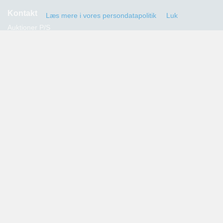
Kontakt
Læs mere i vores persondatapolitik
Luk
Auktioner P/S
Strandvejen 60
2900 Hellerup
Advokat Thomas Hansen
Tlf.: 39 29 19 00
E-mail:
info@auktioner.dk
CVR-nr.: 40827633
Persondatapolitik
Kommende auktioner
Tilmeld dig her og få oplysning om alle kommende auktioner
sendt til din e-mail