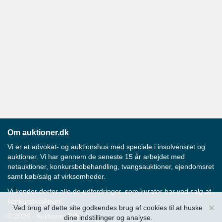
Om auktioner.dk
Vi er et advokat- og auktionshus med speciale i insolvensret og
auktioner. Vi har gennem de seneste 15 år arbejdet med
netauktioner, konkursbobehandling, tvangsauktioner, ejendomsret
samt køb/salg af virksomheder.
Vi kender derfor alle de udfordringer, som kurator har ved salg af
konkursboaktiver.
×
Ved brug af dette site godkendes brug af cookies til at huske
© 2026 - Auktioner P/S
dine indstillinger og analyse.