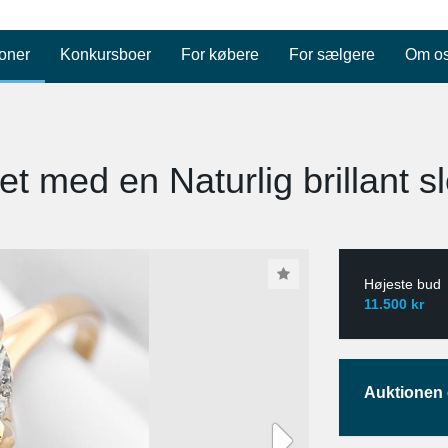
oner
Konkursboer
For købere
For sælgere
Om o
et med en Naturlig brillant 
Højeste bud
11.500 kr
Auktionen e