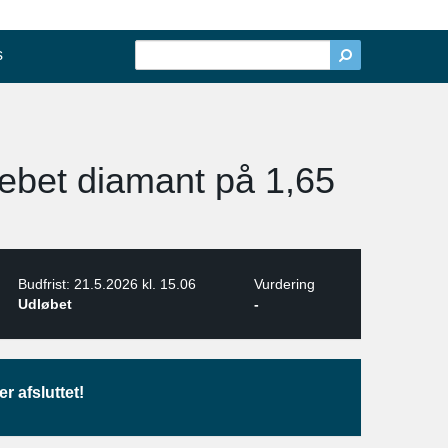
s
slebet diamant på 1,65
Budfrist: 21.5.2026 kl. 15.06
Vurdering
Udløbet
-
r afsluttet!