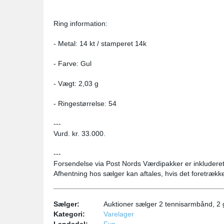
Ring information:
- Metal: 14 kt / stamperet 14k
- Farve: Gul
- Vægt: 2,03 g
- Ringestørrelse: 54
---
Vurd. kr. 33.000.
---
Forsendelse via Post Nords Værdipakker er inkluderet 
Afhentning hos sælger kan aftales, hvis det foretrækk
Sælger:
Auktioner sælger 2 tennisarmbånd, 2 
Kategori:
Varelager