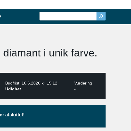
s
 diamant i unik farve.
Budfrist: 16.6.2026 kl. 15.12
Vurdering
Udløbet
-
r afsluttet!