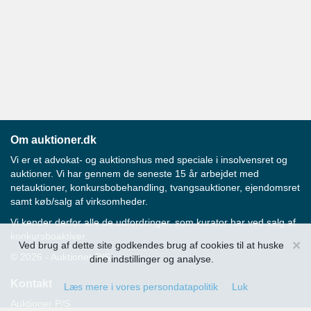
Om auktioner.dk
Vi er et advokat- og auktionshus med speciale i insolvensret og
auktioner. Vi har gennem de seneste 15 år arbejdet med
netauktioner, konkursbobehandling, tvangsauktioner, ejendomsret
samt køb/salg af virksomheder.
Vi kender derfor alle de udfordringer, som kurator har ved salg af
konkursboaktiver.
×
Ved brug af dette site godkendes brug af cookies til at huske
© 2026 - Auktioner P/S
dine indstillinger og analyse.
Kontakt
Læs mere i vores persondatapolitik
Luk
Auktioner P/S