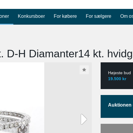
oner
Konkursboer
For købere
For sælgere
Om o
 D-H Diamanter14 kt. hvidgu
Højeste bud
19.500 kr
Auktionen e