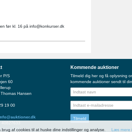
gen før kl. 16 på info@konkurser.dk
t
Kommende auktioner
r P/S
Tilmeld dig her og få oplysning o
ejen 60
kommende auktioner sendt til din
llerup
 Thomas Hansen
 29 19 00
info@auktioner.dk
: 40827633
atapolitik
brug af cookies til at huske dine indstillinger og analyse.
Læs mere i