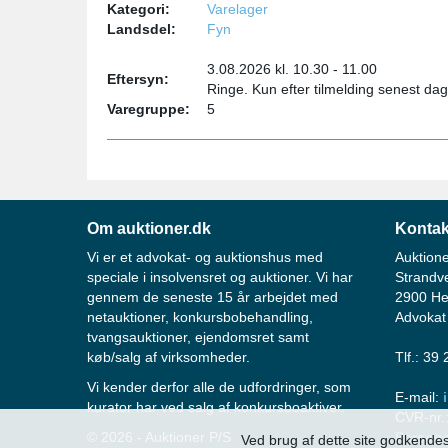
Kategori:
Varelager
Landsdel:
Fyn
3.08.2026 kl. 10.30 - 11.00
Eftersyn:
Ringe. Kun efter tilmelding senest da
Varegruppe:
5
Om auktioner.dk
Kontak
Vi er et advokat- og auktionshus med
Auktione
speciale i insolvensret og auktioner. Vi har
Strandv
gennem de seneste 15 år arbejdet med
2900 He
netauktioner, konkursbobehandling,
Advokat
tvangsauktioner, ejendomsret samt
køb/salg af virksomheder.
Tlf.: 39
Vi kender derfor alle de udfordringer, som
E-mail:
kurator har ved salg af konkursboaktiver.
CVR-nr.
© 2026 - Auktioner P/S
Persond
Ved brug af dette site godkendes 