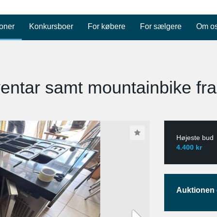
oner
Konkursboer
For købere
For sælgere
Om o
ventar samt mountainbike fra 
Højeste bud
4.400 kr
Auktionen e