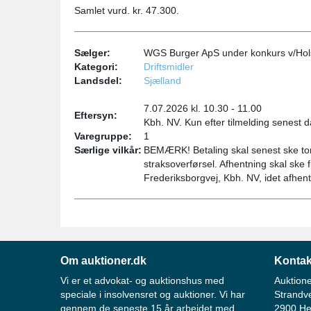
Samlet vurd. kr. 47.300.
Sælger:
WGS Burger ApS under konkurs v/Hol
Kategori:
Driftsmidler
Landsdel:
Sjælland
7.07.2026 kl. 10.30 - 11.00
Eftersyn:
Kbh. NV. Kun efter tilmelding senest 
Varegruppe:
1
Særlige vilkår:
BEMÆRK! Betaling skal senest ske tor
straksoverførsel. Afhentning skal ske f
Frederiksborgvej, Kbh. NV, idet afhen
Om auktioner.dk
Kontak
Vi er et advokat- og auktionshus med
Auktione
speciale i insolvensret og auktioner. Vi har
Strandv
gennem de seneste 15 år arbejdet med
2900 He