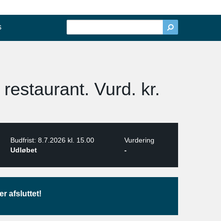
s
restaurant. Vurd. kr.
Budfrist: 8.7.2026 kl. 15.00
Vurdering
Udløbet
-
r afsluttet!