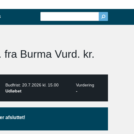
s
. fra Burma Vurd. kr.
Budfrist: 20.7.2026 kl. 15.00
Vurdering
Udløbet
-
r afsluttet!