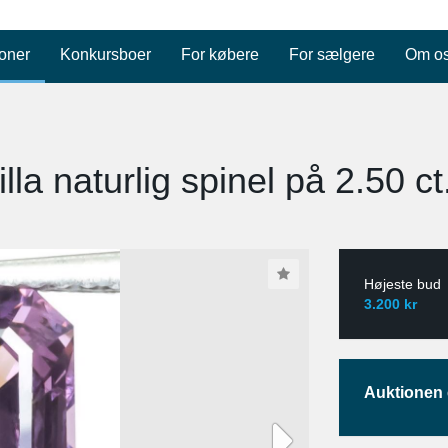
oner
Konkursboer
For købere
For sælgere
Om o
lla naturlig spinel på 2.50 ct
Højeste bud
3.200 kr
Auktionen e