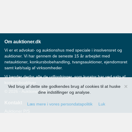
Om auktioner.dk
Vi er et advokat- og auktionshus med speciale i insolvensret og
auktioner. Vi har gennem de seneste 15 år arbejdet med
netauktioner, konkursbobehandling, tvangsauktioner, ejendomsret
samt køb/salg af virksomheder.
Vi kender derfor alle de udfordringer, som kurator har ved salg af
konkursboaktiver.
×
Ved brug af dette site godkendes brug af cookies til at huske
© 2026 - Auktioner P/S
dine indstillinger og analyse.
Kontakt
Læs mere i vores persondatapolitik
Luk
Auktioner P/S
Strandvejen 60
2900 Hellerup
Advokat Thomas Hansen