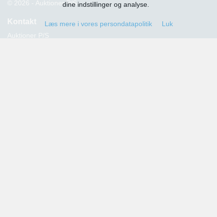
© 2026 - Auktioner P/S
dine indstillinger og analyse.
Kontakt
Læs mere i vores persondatapolitik
Luk
Auktioner P/S
Strandvejen 60
2900 Hellerup
Advokat Thomas Hansen
Tlf.: 39 29 19 00
E-mail:
info@auktioner.dk
CVR-nr.: 40827633
Persondatapolitik
Kommende auktioner
Tilmeld dig her og få oplysning om alle kommende auktioner
sendt til din e-mail