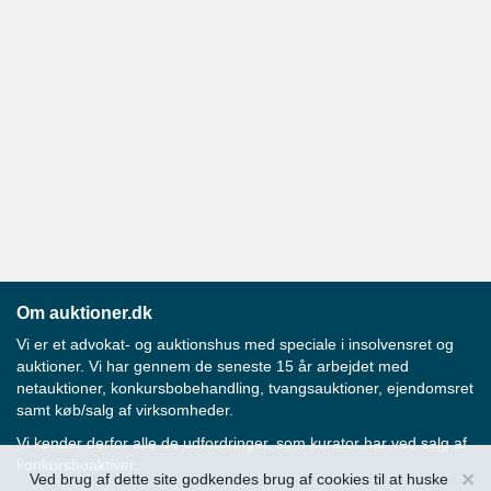
Om auktioner.dk
Vi er et advokat- og auktionshus med speciale i insolvensret og
auktioner. Vi har gennem de seneste 15 år arbejdet med
netauktioner, konkursbobehandling, tvangsauktioner, ejendomsret
samt køb/salg af virksomheder.
Vi kender derfor alle de udfordringer, som kurator har ved salg af
konkursboaktiver.
×
Ved brug af dette site godkendes brug af cookies til at huske