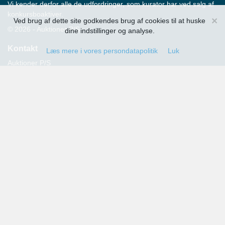
Vi kender derfor alle de udfordringer, som kurator har ved salg af
konkursboaktiver.
×
Ved brug af dette site godkendes brug af cookies til at huske
© 2026 - Auktioner P/S
dine indstillinger og analyse.
Kontakt
Læs mere i vores persondatapolitik
Luk
Auktioner P/S
Strandvejen 60
2900 Hellerup
Advokat Thomas Hansen
Tlf.: 39 29 19 00
E-mail:
info@auktioner.dk
CVR-nr.: 40827633
Persondatapolitik
Kommende auktioner
Tilmeld dig her og få oplysning om alle kommende auktioner
sendt til din e-mail