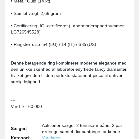
• Metal: Guld (14 kt)
• Samlet vægt: 2,66 gram
• Certificering: IGI-certificeret (Laboratorierapportnummer:
LG726545528)
• Ringstørrelse: 54 (EU) / 14 (IT) / 6 ¾ (US)
Denne betagende ring kombinerer moderne elegance med
den unikke skønhed af laboratoriedyrkede fancy diamanter,
hvilket gør den til den perfekte statement-piece til enhver
særlig lejlighed.
---
Vurd. kr. 60.000
Auktioner sælger 2 tennisarmbånd, 2 par
Sælger:
øreringe samt 4 diamantringe for kunde.
Kategori:
Varelager