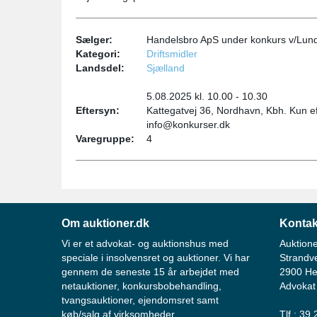
Sælger:
Handelsbro ApS under konkurs v/Lun
Kategori:
Driftsmidler
Landsdel:
Sjælland
5.08.2025 kl. 10.00 - 10.30
Eftersyn:
Kattegatvej 36, Nordhavn, Kbh. Kun eft
info@konkurser.dk
Varegruppe:
4
Om auktioner.dk
Kontak
Vi er et advokat- og auktionshus med
Auktione
speciale i insolvensret og auktioner. Vi har
Strandv
gennem de seneste 15 år arbejdet med
2900 He
netauktioner, konkursbobehandling,
Advokat
tvangsauktioner, ejendomsret samt
køb/salg af virksomheder.
Tlf.: 39