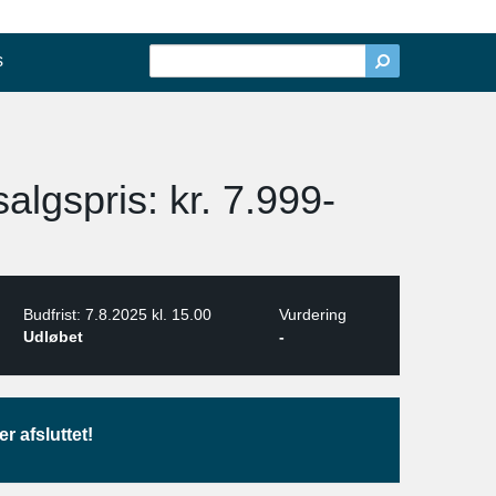
s
algspris: kr. 7.999-
Budfrist: 7.8.2025 kl. 15.00
Vurdering
Udløbet
-
r afsluttet!