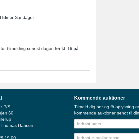
d Elmer Sandager
er tilmelding senest dagen før kl. 16 på
t
Kommende auktioner
r P/S
Tilmeld dig her og få oplysning o
ejen 60
kommende auktioner sendt til din
llerup
 Thomas Hansen
 29 19 00