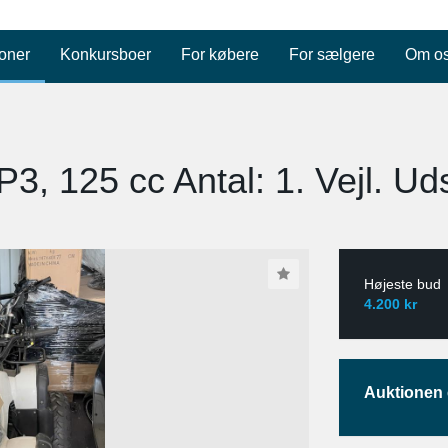
oner
Konkursboer
For købere
For sælgere
Om o
P3, 125 cc Antal: 1. Vejl. Uds
Højeste bud
4.200 kr
Auktionen e