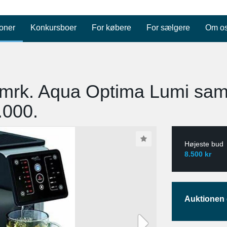
oner
Konkursboer
For købere
For sælgere
Om o
 mrk. Aqua Optima Lumi sam
.000.
Højeste bud
8.500 kr
Auktionen e