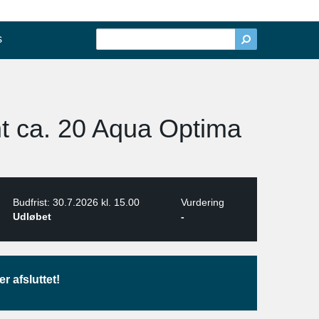
s
t ca. 20 Aqua Optima
Budfrist: 30.7.2026 kl. 15.00
Vurdering
Udløbet
-
r afsluttet!