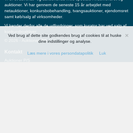
auktioner. Vi har gennem de seneste 15 år arbejdet med
netauktioner, konkursbobehandling, tvangsauktioner, ejendomsret
samt køb/salg af virksomheder.
Vi kender derfor alle de udfordringer, som kurator har ved salg af
konkursboaktiver.
×
Ved brug af dette site godkendes brug af cookies til at huske
© 2026 - Auktioner P/S
dine indstillinger og analyse.
Kontakt
Læs mere i vores persondatapolitik
Luk
Auktioner P/S
Strandvejen 60
2900 Hellerup
Advokat Thomas Hansen
Tlf.: 39 29 19 00
E-mail:
info@auktioner.dk
CVR-nr.: 40827633
Persondatapolitik
Kommende auktioner