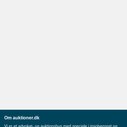
Om auktioner.dk
Vi er et advokat- og auktionshus med speciale i insolvensret og