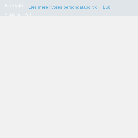
Kontakt
Læs mere i vores persondatapolitik
Luk
Auktioner P/S
Strandvejen 60
2900 Hellerup
Advokat Thomas Hansen
Tlf.: 39 29 19 00
E-mail:
info@auktioner.dk
CVR-nr.: 40827633
Persondatapolitik
Kommende auktioner
Tilmeld dig her og få oplysning om alle kommende auktioner
sendt til din e-mail