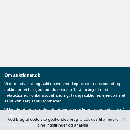
Om auktioner.dk
Vi er et advokat- og auktionshus med speciale i insolvensret og
auktioner. Vi har gennem de seneste 15 år arbejdet med
netauktioner, konkursbobehandling, tvangsauktioner, ejendomsret
samt køb/salg af virksomheder.
Vi kender derfor alle de udfordringer, som kurator har ved salg af
konkursboaktiver.
×
Ved brug af dette site godkendes brug af cookies til at huske
© 2026 - Auktioner P/S
dine indstillinger og analyse.