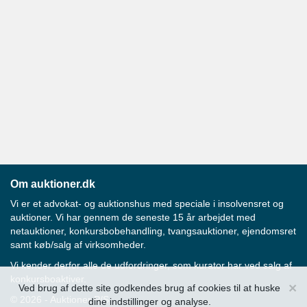
Om auktioner.dk
Vi er et advokat- og auktionshus med speciale i insolvensret og
auktioner. Vi har gennem de seneste 15 år arbejdet med
netauktioner, konkursbobehandling, tvangsauktioner, ejendomsret
samt køb/salg af virksomheder.
Vi kender derfor alle de udfordringer, som kurator har ved salg af
konkursboaktiver.
×
Ved brug af dette site godkendes brug af cookies til at huske
© 2026 - Auktioner P/S
dine indstillinger og analyse.