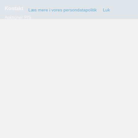
Kontakt
Læs mere i vores persondatapolitik
Luk
Auktioner P/S
Strandvejen 60
2900 Hellerup
Advokat Thomas Hansen
Tlf.: 39 29 19 00
E-mail:
info@auktioner.dk
CVR-nr.: 40827633
Persondatapolitik
Kommende auktioner
Tilmeld dig her og få oplysning om alle kommende auktioner
sendt til din e-mail