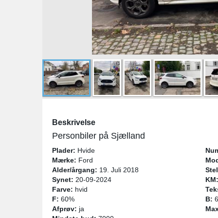
Beskrivelse
Personbiler på Sjælland
Plader:
Hvide
Num
Mærke:
Ford
Mod
Alder/årgang:
19. Juli 2018
Stel
Synet:
20-09-2024
KM
Farve:
hvid
Tek
F:
60%
B:
6
Afprøv:
ja
Max