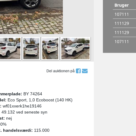
Del auktionen på
merplade:
BY 74264
el:
Eco Sport, 1,0 Ecoboost (140 HK)
:
wf01xxerk1he19146
:
49.132 ved seneste syn
st:
nej
0%
. handelsværdi:
115.000