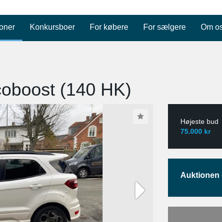
oner
Konkursboer
For købere
For sælgere
Om o
coboost (140 HK)
Højeste bud
75.000 kr
Auktionen e