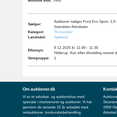
Mindste bud:
7000
Auktioner sælger Ford Eco Sport, 1,0
Sælger:
Svendsen Advokater
Kategori:
Personbiler
Landsdel:
Sjælland
9.12.2025 kl. 11.00 - 11.30
Eftersyn:
Hellerup. Kun efter tilmelding senest 
Varegruppe:
1
Om auktioner.dk
Kontak
Vi er et advokat- og auktionshus med
Auktione
speciale i insolvensret og auktioner. Vi har
Strandv
gennem de seneste 15 år arbejdet med
2900 He
netauktioner, konkursbobehandling,
Advokat