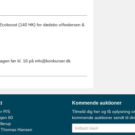
 Ecoboost (140 HK) for dødsbo v/Andersen &
dagen før kl. 16 på info@konkurser.dk
t
Kommende auktioner
r P/S
Tilmeld dig her og få oplysning o
ejen 60
kommende auktioner sendt til din
llerup
 Thomas Hansen