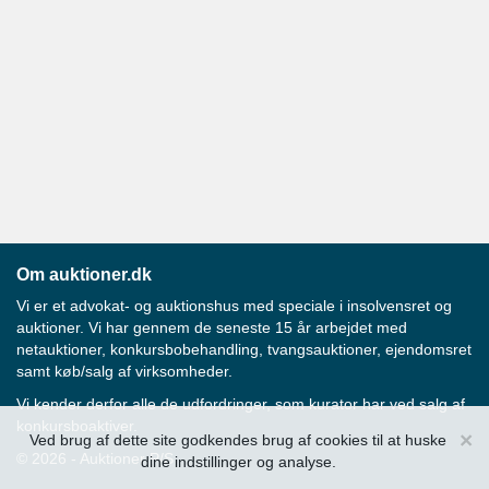
Om auktioner.dk
Vi er et advokat- og auktionshus med speciale i insolvensret og
auktioner. Vi har gennem de seneste 15 år arbejdet med
netauktioner, konkursbobehandling, tvangsauktioner, ejendomsret
samt køb/salg af virksomheder.
Vi kender derfor alle de udfordringer, som kurator har ved salg af
konkursboaktiver.
×
Ved brug af dette site godkendes brug af cookies til at huske
© 2026 - Auktioner P/S
dine indstillinger og analyse.