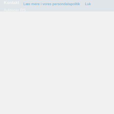
Kontakt
Læs mere i vores persondatapolitik
Luk
Auktioner P/S
Strandvejen 60
2900 Hellerup
Advokat Thomas Hansen
Tlf.: 39 29 19 00
E-mail:
info@auktioner.dk
CVR-nr.: 40827633
Persondatapolitik
Kommende auktioner
Tilmeld dig her og få oplysning om alle kommende auktioner
sendt til din e-mail