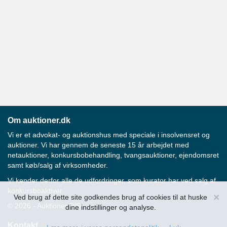
Om auktioner.dk
Vi er et advokat- og auktionshus med speciale i insolvensret og
auktioner. Vi har gennem de seneste 15 år arbejdet med
netauktioner, konkursbobehandling, tvangsauktioner, ejendomsret
samt køb/salg af virksomheder.
Vi kender derfor alle de udfordringer, som kurator har ved salg af
konkursboaktiver.
×
Ved brug af dette site godkendes brug af cookies til at huske
© 2026 - Auktioner P/S
dine indstillinger og analyse.
Kontakt