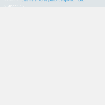
Læs mere i vores persondatapolitik
Luk
Auktioner P/S
Strandvejen 60
2900 Hellerup
Advokat Thomas Hansen
Tlf.: 39 29 19 00
E-mail:
info@auktioner.dk
CVR-nr.: 40827633
Persondatapolitik
Kommende auktioner
Tilmeld dig her og få oplysning om alle kommende auktioner
sendt til din e-mail