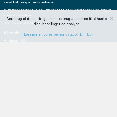
samt køb/salg af virksomheder.
Vi kender derfor alle de udfordringer, som kurator har ved salg af
konkursboaktiver.
×
Ved brug af dette site godkendes brug af cookies til at huske
© 2026 - Auktioner P/S
dine indstillinger og analyse.
Kontakt
Læs mere i vores persondatapolitik
Luk
Auktioner P/S
Strandvejen 60
2900 Hellerup
Advokat Thomas Hansen
Tlf.: 39 29 19 00
E-mail:
info@auktioner.dk
CVR-nr.: 40827633
Persondatapolitik
Kommende auktioner
Tilmeld dig her og få oplysning om alle kommende auktioner
sendt til din e-mail