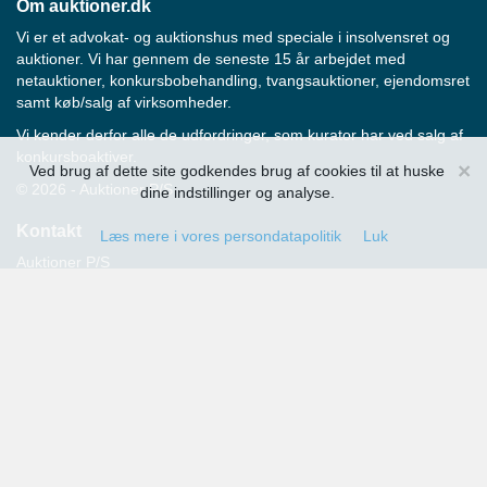
Om auktioner.dk
Vi er et advokat- og auktionshus med speciale i insolvensret og
auktioner. Vi har gennem de seneste 15 år arbejdet med
netauktioner, konkursbobehandling, tvangsauktioner, ejendomsret
samt køb/salg af virksomheder.
Vi kender derfor alle de udfordringer, som kurator har ved salg af
konkursboaktiver.
×
Ved brug af dette site godkendes brug af cookies til at huske
© 2026 - Auktioner P/S
dine indstillinger og analyse.
Kontakt
Læs mere i vores persondatapolitik
Luk
Auktioner P/S
Strandvejen 60
2900 Hellerup
Advokat Thomas Hansen
Tlf.: 39 29 19 00
E-mail:
info@auktioner.dk
CVR-nr.: 40827633
Persondatapolitik