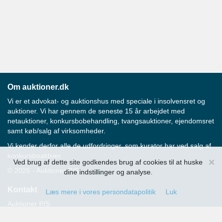
Om auktioner.dk
Vi er et advokat- og auktionshus med speciale i insolvensret og
auktioner. Vi har gennem de seneste 15 år arbejdet med
netauktioner, konkursbobehandling, tvangsauktioner, ejendomsret
samt køb/salg af virksomheder.
Vi kender derfor alle de udfordringer, som kurator har ved salg af
konkursboaktiver.
×
Ved brug af dette site godkendes brug af cookies til at huske
© 2026 - Auktioner P/S
dine indstillinger og analyse.
Kontakt
Læs mere i vores persondatapolitik
Luk
Auktioner P/S
Strandvejen 60