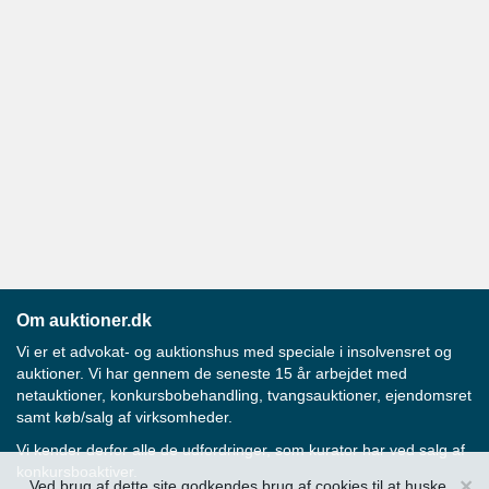
Om auktioner.dk
Vi er et advokat- og auktionshus med speciale i insolvensret og
auktioner. Vi har gennem de seneste 15 år arbejdet med
netauktioner, konkursbobehandling, tvangsauktioner, ejendomsret
samt køb/salg af virksomheder.
Vi kender derfor alle de udfordringer, som kurator har ved salg af
konkursboaktiver.
×
Ved brug af dette site godkendes brug af cookies til at huske