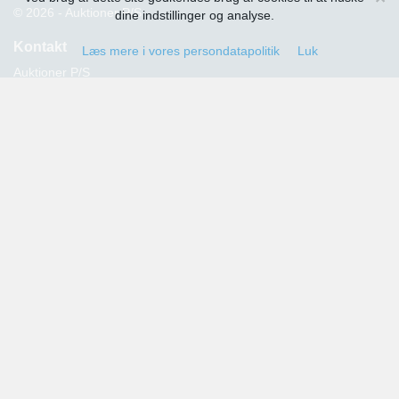
© 2026 - Auktioner P/S
dine indstillinger og analyse.
Kontakt
Læs mere i vores persondatapolitik
Luk
Auktioner P/S
Strandvejen 60
2900 Hellerup
Advokat Thomas Hansen
Tlf.: 39 29 19 00
E-mail:
info@auktioner.dk
CVR-nr.: 40827633
Persondatapolitik
Kommende auktioner
Tilmeld dig her og få oplysning om alle kommende auktioner
sendt til din e-mail