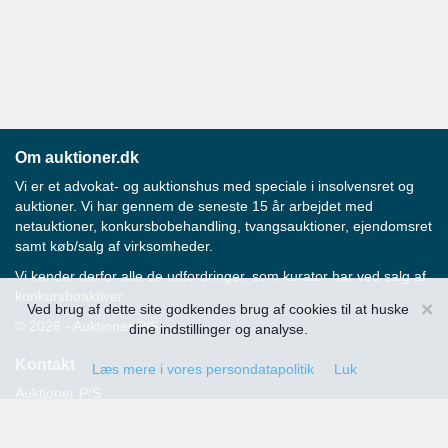
Om auktioner.dk
Vi er et advokat- og auktionshus med speciale i insolvensret og
auktioner. Vi har gennem de seneste 15 år arbejdet med
netauktioner, konkursbobehandling, tvangsauktioner, ejendomsret
samt køb/salg af virksomheder.
Vi kender derfor alle de udfordringer, som kurator har ved salg af
konkursboaktiver.
×
Ved brug af dette site godkendes brug af cookies til at huske
© 2026 - Auktioner P/S
dine indstillinger og analyse.
Kontakt
Læs mere i vores persondatapolitik
Luk
Auktioner P/S
Strandvejen 60
2900 Hellerup