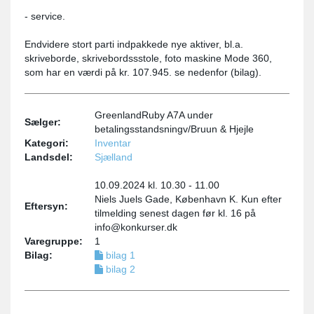
- service.
Endvidere stort parti indpakkede nye aktiver, bl.a.
skriveborde, skrivebordssstole, foto maskine Mode 360,
som har en værdi på kr. 107.945. se nedenfor (bilag).
GreenlandRuby A7A under
Sælger:
betalingsstandsningv/Bruun & Hjejle
Kategori:
Inventar
Landsdel:
Sjælland
10.09.2024 kl. 10.30 - 11.00
Niels Juels Gade, København K. Kun efter
Eftersyn:
tilmelding senest dagen før kl. 16 på
info@konkurser.dk
Varegruppe:
1
Bilag:
bilag 1
bilag 2