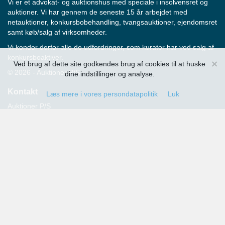
Vi er et advokat- og auktionshus med speciale i insolvensret og
auktioner. Vi har gennem de seneste 15 år arbejdet med
netauktioner, konkursbobehandling, tvangsauktioner, ejendomsret
samt køb/salg af virksomheder.
Vi kender derfor alle de udfordringer, som kurator har ved salg af
konkursboaktiver.
×
Ved brug af dette site godkendes brug af cookies til at huske
© 2026 - Auktioner P/S
dine indstillinger og analyse.
Kontakt
Læs mere i vores persondatapolitik
Luk
Auktioner P/S
Strandvejen 60
2900 Hellerup
Advokat Thomas Hansen
Tlf.: 39 29 19 00
E-mail:
info@auktioner.dk
CVR-nr.: 40827633
Persondatapolitik
Kommende auktioner