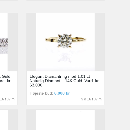
K Guld
Elegant Diamantring med 1,01 ct
rd. kr.
Naturlig Diamant – 14K Guld. Vurd. kr.
63.000.
Højeste bud:
6.000 kr
 16 t 37 m
9 d 16 t 37 m