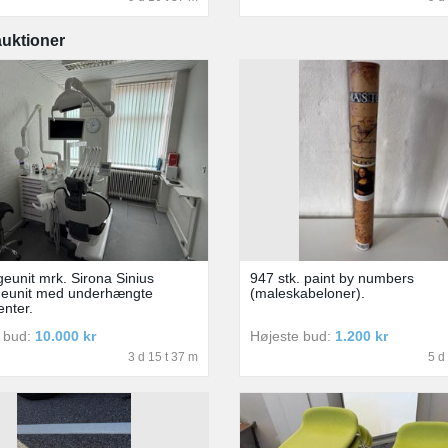
auktioner
eunit mrk. Sirona Sinius
947 stk. paint by numbers
geunit med underhængte
(maleskabeloner).
enter.
 bud:
10.000 kr
Højeste bud:
1.200 kr
3 d 15 t 37 m
5 d