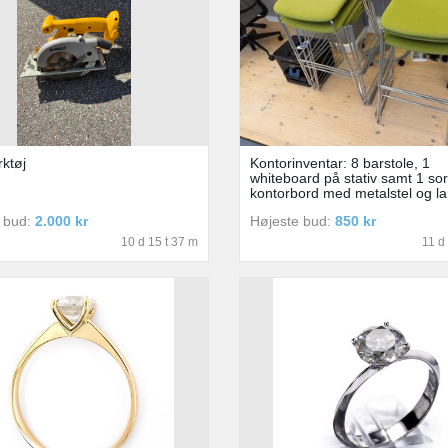
rktøj
Kontorinventar: 8 barstole, 1
whiteboard på stativ samt 1 sor
kontorbord med metalstel og la
 bud:
2.000 kr
Højeste bud:
850 kr
10 d 15 t 37 m
11 d