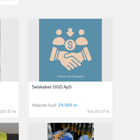
Selskabet OGD ApS
Højeste bud:
24.000 kr
 15 t 37 m
9 d 15 t 37 m