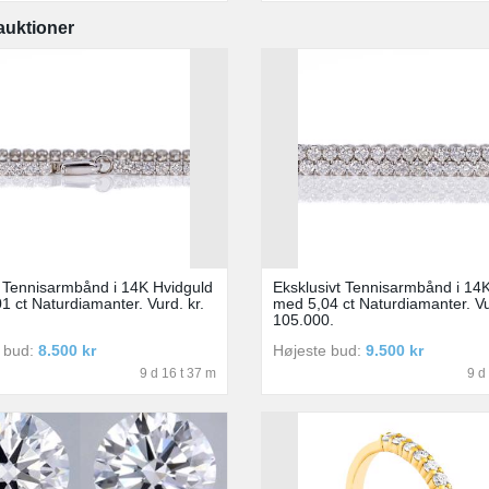
auktioner
 Tennisarmbånd i 14K Hvidguld
Eksklusivt Tennisarmbånd i 14
1 ct Naturdiamanter. Vurd. kr.
med 5,04 ct Naturdiamanter. Vu
105.000.
 bud:
8.500 kr
Højeste bud:
9.500 kr
9 d 16 t 37 m
9 d