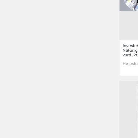
Investe
Naturli
vurd. kr
Højeste