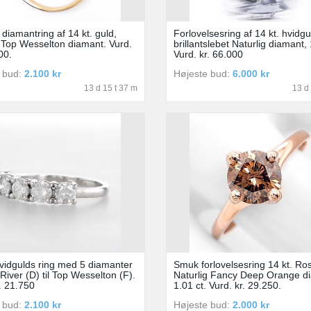
 diamantring af 14 kt. guld,
Forlovelsesring af 14 kt. hvidg
. Top Wesselton diamant. Vurd.
brillantslebet Naturlig diamant, 
00.
Vurd. kr. 66.000
 bud:
2.100 kr
Højeste bud:
6.000 kr
13 d 15 t 37 m
13 d
Hvidgulds ring med 5 diamanter
Smuk forlovelsesring 14 kt. Ro
River (D) til Top Wesselton (F).
Naturlig Fancy Deep Orange d
. 21.750
1.01 ct. Vurd. kr. 29.250.
 bud:
2.100 kr
Højeste bud:
2.000 kr