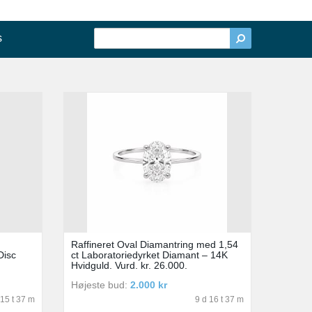
s
Raffineret Oval Diamantring med 1,54
Disc
ct Laboratoriedyrket Diamant – 14K
Hvidguld. Vurd. kr. 26.000.
Højeste bud:
2.000 kr
 15 t 37 m
9 d 16 t 37 m