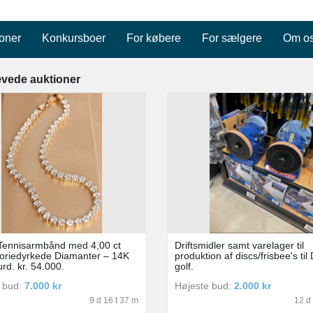
oner
Konkursboer
For købere
For sælgere
Om o
vede auktioner
 Tennisarmbånd med 4,00 ct
Driftsmidler samt varelager til
oriedyrkede Diamanter – 14K
produktion af discs/frisbee's til 
rd. kr. 54.000.
golf.
 bud:
7.000 kr
Højeste bud:
2.000 kr
9 d 16 t 37 m
12 d