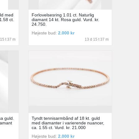
uld med
Forlovelsesring 1.01 ct. Naturlig
1.58 ct.
diamant 14 kt. Rosa guld. Vurd. kr.
24.750.
Højeste bud:
2.000 kr
 15 t 37 m
13 d 15 t 37 m
sa guld.
Tyndt tennisarmbånd af 18 kt. guld
iamant
med diamanter i varierende nuancer,
ca. 1.55 ct. Vurd. kr. 21.000
Højeste bud:
2.000 kr