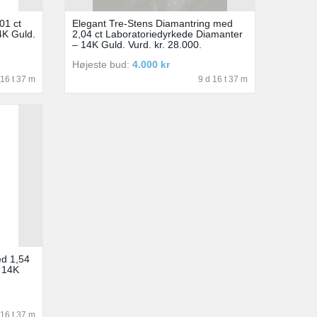
01 ct
Elegant Tre-Stens Diamantring med
4K Guld.
2,04 ct Laboratoriedyrkede Diamanter
– 14K Guld. Vurd. kr. 28.000.
Højeste bud:
4.000 kr
 16 t 37 m
9 d 16 t 37 m
ed 1,54
– 14K
 16 t 37 m