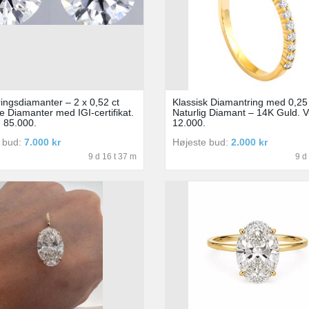
ringsdiamanter – 2 x 0,52 ct
Klassisk Diamantring med 0,25 
ge Diamanter med IGI-certifikat.
Naturlig Diamant – 14K Guld. Vu
. 85.000.
12.000.
 bud:
7.000 kr
Højeste bud:
2.000 kr
9 d 16 t 37 m
9 d