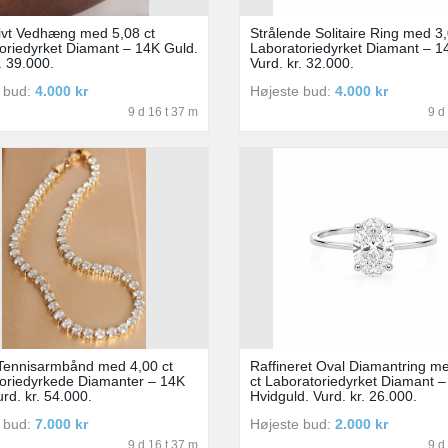
ivt Vedhæng med 5,08 ct
Strålende Solitaire Ring med 3,
oriedyrket Diamant – 14K Guld.
Laboratoriedyrket Diamant – 1
. 39.000.
Vurd. kr. 32.000.
 bud:
4.000 kr
Højeste bud:
4.000 kr
9 d 16 t 37 m
9 d
 Tennisarmbånd med 4,00 ct
Raffineret Oval Diamantring m
oriedyrkede Diamanter – 14K
ct Laboratoriedyrket Diamant 
rd. kr. 54.000.
Hvidguld. Vurd. kr. 26.000.
 bud:
7.000 kr
Højeste bud:
2.000 kr
9 d 16 t 37 m
9 d