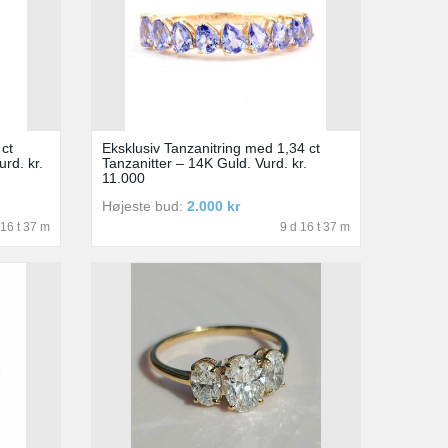
ct
Eksklusiv Tanzanitring med 1,34 ct
rd. kr.
Tanzanitter – 14K Guld. Vurd. kr.
11.000
Højeste bud:
2.000 kr
 16 t 37 m
9 d 16 t 37 m