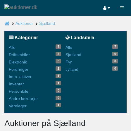
Auktioner
Sjælland
Kategorier
Landsdele
7
7
Alle
Alle
3
6
Driftsmidler
Sjælland
0
0
Elektronik
Fyn
1
0
Fordringer
Jylland
1
Imm. aktiver
1
Inventar
0
Personbiler
0
Andre køretøjer
1
Varelager
Auktioner på Sjælland