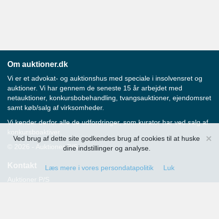
Om auktioner.dk
Vi er et advokat- og auktionshus med speciale i insolvensret og
auktioner. Vi har gennem de seneste 15 år arbejdet med
netauktioner, konkursbobehandling, tvangsauktioner, ejendomsret
samt køb/salg af virksomheder.
Vi kender derfor alle de udfordringer, som kurator har ved salg af
konkursboaktiver.
×
Ved brug af dette site godkendes brug af cookies til at huske
© 2026 - Auktioner P/S
dine indstillinger og analyse.
Kontakt
Læs mere i vores persondatapolitik
Luk
Auktioner P/S
Strandvejen 60
2900 Hellerup
Advokat Thomas Hansen