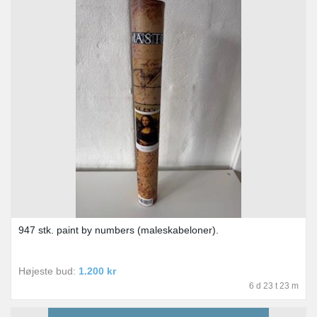
947 stk. paint by numbers (maleskabeloner).
Højeste bud:
1.200 kr
6 d 23 t 23 m