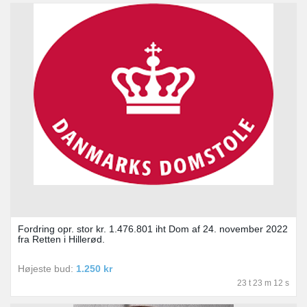
Fordring opr. stor kr. 1.476.801 iht Dom af 24. november 2022
fra Retten i Hillerød.
Højeste bud:
1.250 kr
23 t 23 m 12 s