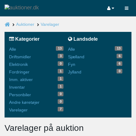
Auktioner
Varelager
Kategorier
Landsdele
13
13
Alle
Alle
3
6
Driftsmidler
Sjælland
0
6
Elektronik
Fyn
1
0
Fordringer
Jylland
1
Imm. aktiver
1
Inventar
0
Personbiler
0
Andre køretøjer
7
Varelager
Varelager på auktion