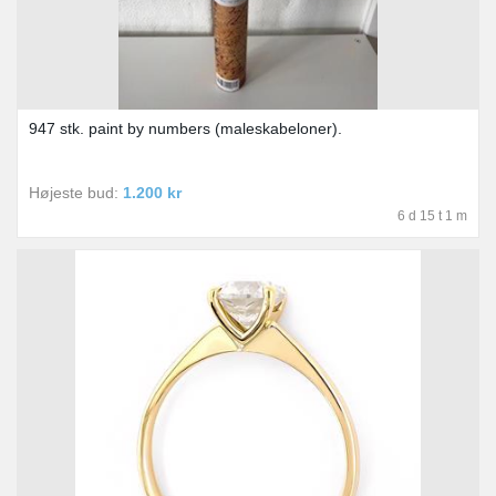
947 stk. paint by numbers (maleskabeloner).
Højeste bud:
1.200 kr
6 d 15 t 1 m