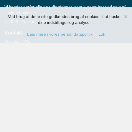
Vi kender derfor alle de udfordringer, som kurator har ved salg af
konkursboaktiver.
×
Ved brug af dette site godkendes brug af cookies til at huske
© 2026 - Auktioner P/S
dine indstillinger og analyse.
Kontakt
Læs mere i vores persondatapolitik
Luk
Auktioner P/S
Strandvejen 60
2900 Hellerup
Advokat Thomas Hansen
Tlf.: 39 29 19 00
E-mail:
info@auktioner.dk
CVR-nr.: 40827633
Persondatapolitik
Kommende auktioner
Tilmeld dig her og få oplysning om alle kommende auktioner
sendt til din e-mail