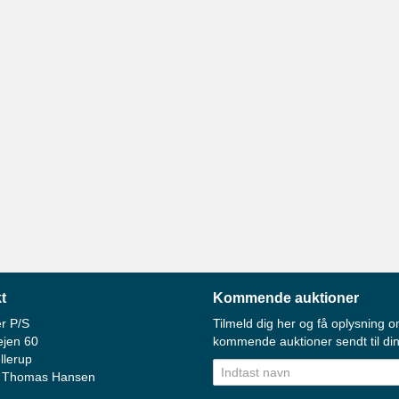
t
Kommende auktioner
r P/S
Tilmeld dig her og få oplysning o
ejen 60
kommende auktioner sendt til din
llerup
 Thomas Hansen