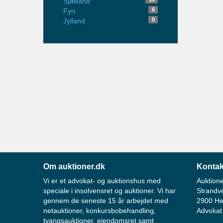
Sjælland
6
Fyn
0
Jylland
Om auktioner.dk
Kontak
Vi er et advokat- og auktionshus med
Auktione
speciale i insolvensret og auktioner. Vi har
Strandv
gennem de seneste 15 år arbejdet med
2900 He
netauktioner, konkursbobehandling,
Advokat
tvangsauktioner, ejendomsret samt