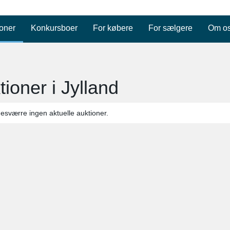
oner
Konkursboer
For købere
For sælgere
Om o
tioner i Jylland
desværre ingen aktuelle auktioner.