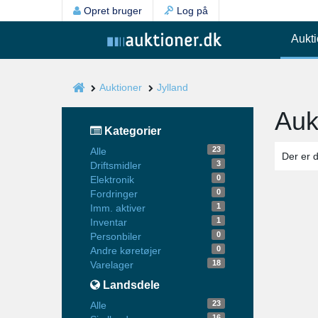
Opret bruger
Log på
Aukti
Auktioner
Jylland
Auk
Kategorier
23
Alle
Der er 
3
Driftsmidler
0
Elektronik
0
Fordringer
1
Imm. aktiver
1
Inventar
0
Personbiler
0
Andre køretøjer
18
Varelager
Landsdele
23
Alle
16