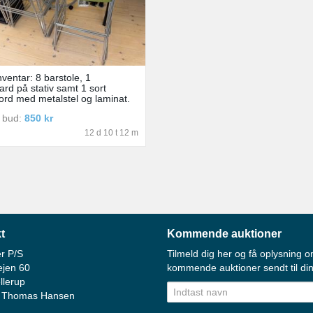
ventar: 8 barstole, 1
ard på stativ samt 1 sort
ord med metalstel og laminat.
 bud:
850 kr
12 d 10 t 12 m
t
Kommende auktioner
r P/S
Tilmeld dig her og få oplysning o
ejen 60
kommende auktioner sendt til din
llerup
 Thomas Hansen