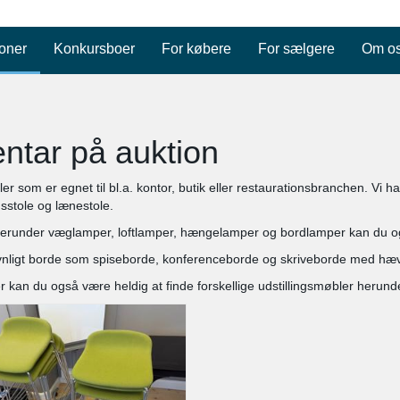
oner
Konkursboer
For købere
For sælgere
Om o
entar på auktion
er som er egnet til bl.a. kontor, butik eller restaurationsbranchen. Vi h
sstole og lænestole.
runder væglamper, loftlamper, hængelamper og bordlamper kan du også
vnligt borde som spiseborde, konferenceborde og skriveborde med hæ
 kan du også være heldig at finde forskellige udstillingsmøbler herund