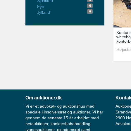
Sjælland
6
Fyn
0
Jylland
Kontorin
whitebo
kontorb
Højeste
Om auktioner.dk
Kontak
Vi er et advokat- og auktionshus med
Auktione
speciale i insolvensret og auktioner. Vi har
Strandv
gennem de seneste 15 år arbejdet med
2900 He
netauktioner, konkursbobehandling,
Advokat
tvangsauktioner, ejendomsret samt