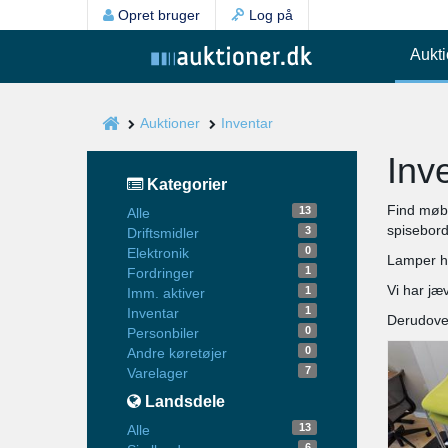
Opret bruger
Log på
Aukti
Auktioner
Inventar
Inv
Kategorier
Find møbl
13
Alle
spisebord
3
Driftsmidler
0
Elektronik
Lamper he
1
Fordringer
Vi har jæ
1
Imm. aktiver
1
Inventar
Derudover
0
Personbiler
0
Andre køretøjer
7
Varelager
Landsdele
13
Alle
6