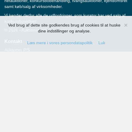
netauktioner, konkursbobehandling, tvangsauktioner, ejendomsret
samt køb/salg af virksomheder.
Vi kender derfor alle de udfordringer, som kurator har ved salg af
konkursboaktiver.
×
Ved brug af dette site godkendes brug af cookies til at huske
© 2026 - Auktioner P/S
dine indstillinger og analyse.
Kontakt
Læs mere i vores persondatapolitik
Luk
Auktioner P/S
Strandvejen 60
2900 Hellerup
Advokat Thomas Hansen
Tlf.: 39 29 19 00
E-mail:
info@auktioner.dk
CVR-nr.: 40827633
Persondatapolitik
Kommende auktioner
Tilmeld dig her og få oplysning om alle kommende auktioner
sendt til din e-mail