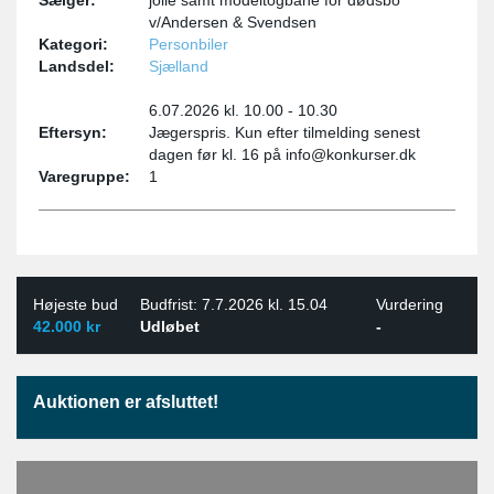
Sælger:
jolle samt modeltogbane for dødsbo
v/Andersen & Svendsen
Kategori:
Personbiler
Landsdel:
Sjælland
6.07.2026 kl. 10.00 - 10.30
Eftersyn:
Jægerspris. Kun efter tilmelding senest
dagen før kl. 16 på info@konkurser.dk
Varegruppe:
1
Højeste bud
Budfrist: 7.7.2026 kl. 15.04
Vurdering
42.000 kr
Udløbet
-
Auktionen er afsluttet!