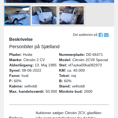
Del auktionen på
Beskrivelse
Personbiler på Sjælland
Plader:
Hvide
Nummerplade:
DD 66471
Mærke:
Citroën 2 CV
Model:
Citroën 2CV6 Special
Alder/årgang:
13. Maj 1985
Stel:
vf7azka00ka082973
Synet:
08-06-2022
KM:
ca. 40.000
Farve:
hvid
Tekst:
nej
F:
60%
B:
60%
Kabine:
velholdt
Stand:
velholdt
Max. handelsværdi:
50.000
Mindste bud:
2000
Auktioner sælger Citroën 2CV, glasfiber-