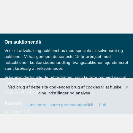
Om auktioner.dk
Vi er et advokat- og auktionshus med speciale i insolvensret og
auktioner. Vi har gennem de seneste 15 år arbejdet med
netauktioner, konkursbobehandling, tvangsauktioner, ejendomsret
samt køb/salg af virksomheder.
Vi kender derfor alle de udfordringer, som kurator har ved salg af
konkursboaktiver.
×
Ved brug af dette site godkendes brug af cookies til at huske
© 2026 - Auktioner P/S
dine indstillinger og analyse.
Kontakt
Læs mere i vores persondatapolitik
Luk
Auktioner P/S
Strandvejen 60
2900 Hellerup
Advokat Thomas Hansen