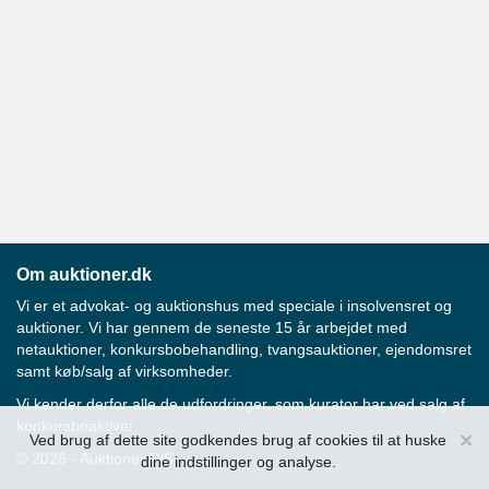
Om auktioner.dk
Vi er et advokat- og auktionshus med speciale i insolvensret og
auktioner. Vi har gennem de seneste 15 år arbejdet med
netauktioner, konkursbobehandling, tvangsauktioner, ejendomsret
samt køb/salg af virksomheder.
Vi kender derfor alle de udfordringer, som kurator har ved salg af
konkursboaktiver.
×
Ved brug af dette site godkendes brug af cookies til at huske
© 2026 - Auktioner P/S
dine indstillinger og analyse.