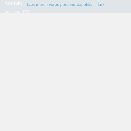
Kontakt
Læs mere i vores persondatapolitik
Luk
Auktioner P/S
Strandvejen 60
2900 Hellerup
Advokat Thomas Hansen
Tlf.: 39 29 19 00
E-mail:
info@auktioner.dk
CVR-nr.: 40827633
Persondatapolitik
Kommende auktioner
Tilmeld dig her og få oplysning om alle kommende auktioner
sendt til din e-mail