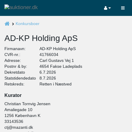
Konkursboer
AD-KP Holding ApS
Firmanavn:
AD-KP Holding ApS
CVR-nr.:
41766034
Adresse:
Carl Gustavs Vej 1
Postnr & by:
4654 Fakse Ladeplads
Dekretdato
6.7.2026
Statstidendedato
8.7.2026
Retskreds:
Retten i Næstved
Kurator
Christian Tornvig Jensen
Amaliegade 10
1256 København K
33143536
ctj@mazanti.dk