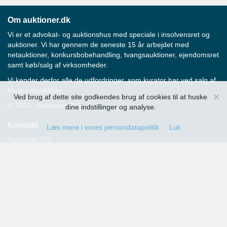
Om auktioner.dk
Vi er et advokat- og auktionshus med speciale i insolvensret og
auktioner. Vi har gennem de seneste 15 år arbejdet med
netauktioner, konkursbobehandling, tvangsauktioner, ejendomsret
samt køb/salg af virksomheder.
Vi kender derfor alle de udfordringer, som kurator har ved salg af
konkursboaktiver.
×
Ved brug af dette site godkendes brug af cookies til at huske
© 2026 - Auktioner P/S
dine indstillinger og analyse.
Kontakt
Læs mere i vores persondatapolitik
Luk
Auktioner P/S
Strandvejen 60
2900 Hellerup
Advokat Thomas Hansen
Tlf.: 39 29 19 00
E-mail:
info@auktioner.dk
CVR-nr.: 40827633