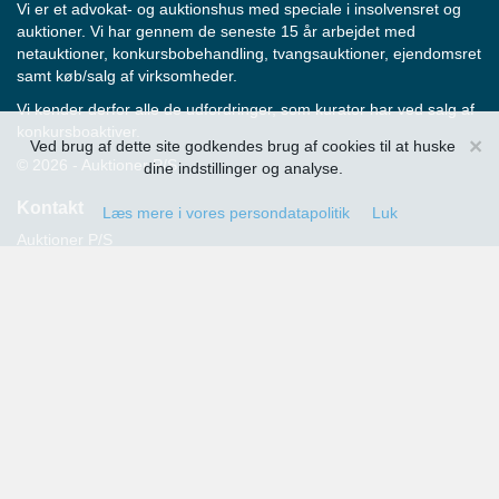
Vi er et advokat- og auktionshus med speciale i insolvensret og
auktioner. Vi har gennem de seneste 15 år arbejdet med
netauktioner, konkursbobehandling, tvangsauktioner, ejendomsret
samt køb/salg af virksomheder.
Vi kender derfor alle de udfordringer, som kurator har ved salg af
konkursboaktiver.
×
Ved brug af dette site godkendes brug af cookies til at huske
© 2026 - Auktioner P/S
dine indstillinger og analyse.
Kontakt
Læs mere i vores persondatapolitik
Luk
Auktioner P/S
Strandvejen 60
2900 Hellerup
Advokat Thomas Hansen
Tlf.: 39 29 19 00
E-mail:
info@auktioner.dk
CVR-nr.: 40827633
Persondatapolitik
Kommende auktioner