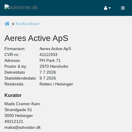
Konkursboer
Aeres Active ApS
Firmanavn:
Aeres Active ApS
CVR-nr.:
41111933
Adresse:
PH Park 71
Postnr & by:
2970 Hørsholm
Dekretdato
7.7.2026
Statstidendedato
9.7.2026
Retskreds:
Retten i Helsingør
Kurator
Mads Cramer-Kam
Strandgade 51
3000 Helsingør
49212121
maka@advodan.dk