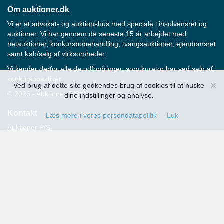
Om auktioner.dk
Vi er et advokat- og auktionshus med speciale i insolvensret og
auktioner. Vi har gennem de seneste 15 år arbejdet med
netauktioner, konkursbobehandling, tvangsauktioner, ejendomsret
samt køb/salg af virksomheder.
Vi kender derfor alle de udfordringer, som kurator har ved salg af
konkursboaktiver.
×
Ved brug af dette site godkendes brug af cookies til at huske
© 2026 - Auktioner P/S
dine indstillinger og analyse.
Kontakt
Læs mere i vores persondatapolitik
Luk
Auktioner P/S
Strandvejen 60
2900 Hellerup
Advokat Thomas Hansen
Tlf.: 39 29 19 00
E-mail:
info@auktioner.dk
CVR-nr.: 40827633
Persondatapolitik