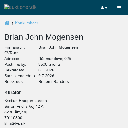
Konkursboer
Brian John Mogensen
Firmanavn:
Brian John Mogensen
CVR-nr.:
Adresse:
Rådmandsvej 025
Postnr & by:
8500 Grenå
Dekretdato
6.7.2026
Statstidendedato
9.7.2026
Retskreds:
Retten i Randers
Kurator
Kristian Haagen Larsen
Søren Frichs Vej 42 A
8230 Åbyhøj
70110800
kha@tvc.dk