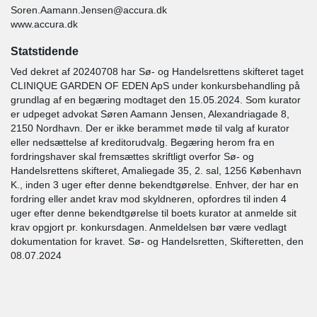
Soren.Aamann.Jensen@accura.dk
www.accura.dk
Statstidende
Ved dekret af 20240708 har Sø- og Handelsrettens skifteret taget
CLINIQUE GARDEN OF EDEN ApS under konkursbehandling på
grundlag af en begæring modtaget den 15.05.2024. Som kurator
er udpeget advokat Søren Aamann Jensen, Alexandriagade 8,
2150 Nordhavn. Der er ikke berammet møde til valg af kurator
eller nedsættelse af kreditorudvalg. Begæring herom fra en
fordringshaver skal fremsættes skriftligt overfor Sø- og
Handelsrettens skifteret, Amaliegade 35, 2. sal, 1256 København
K., inden 3 uger efter denne bekendtgørelse. Enhver, der har en
fordring eller andet krav mod skyldneren, opfordres til inden 4
uger efter denne bekendtgørelse til boets kurator at anmelde sit
krav opgjort pr. konkursdagen. Anmeldelsen bør være vedlagt
dokumentation for kravet. Sø- og Handelsretten, Skifteretten, den
08.07.2024