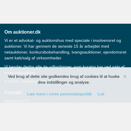
Om auktioner.dk
Vi er et advokat- og auktionshus med speciale i insolvensret og
auktioner. Vi har gennem de seneste 15 år arbejdet med
netauktioner, konkursbobehandling, tvangsauktioner, ejendomsret
samt køb/salg af virksomheder.
Vi kender derfor alle de udfordringer, som kurator har ved salg af
konkursboaktiver.
×
Ved brug af dette site godkendes brug af cookies til at huske
© 2026 - Auktioner P/S
dine indstillinger og analyse.
Kontakt
Læs mere i vores persondatapolitik
Luk
Auktioner P/S
Strandvejen 60
2900 Hellerup
Advokat Thomas Hansen
Tlf.: 39 29 19 00