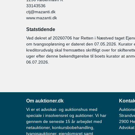
33143536
ctj@mazanti.dk
www.mazanti.dk
Statstidende
Ved dekret af 20260706 har Retten i Næstved taget Ej
om tvangsopløsning er dateret den 07.05.2026. Kurator 
kreditorudvalg skal fremsættes skriftligt over for skifter
uger efter denne bekendtgørelse til boets kurator at anm
06.07.2026.
Om auktioner.dk
Kontak
Vi er et advokat- og auktionshus med
Auktione
speciale i insolvensret og auktioner. Vi har
Strandv
gennem de seneste 15 år arbejdet med
2900 He
netauktioner, konkursbobehandling,
Advokat
tvangsauktioner, ejendomsret samt