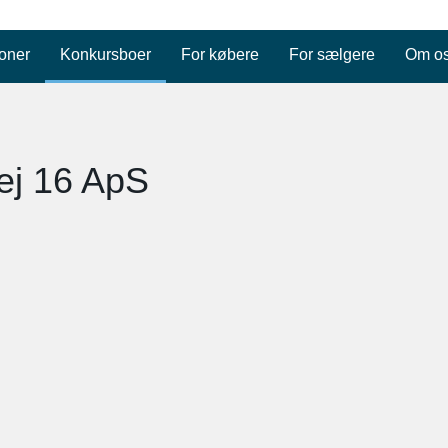
oner
Konkursboer
For købere
For sælgere
Om o
ej 16 ApS