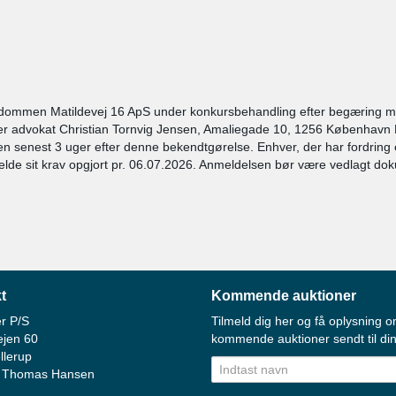
endommen Matildevej 16 ApS under konkursbehandling efter begæring 
er advokat Christian Tornvig Jensen, Amaliegade 10, 1256 København 
etten senest 3 uger efter denne bekendtgørelse. Enhver, der har fordring
elde sit krav opgjort pr. 06.07.2026. Anmeldelsen bør være vedlagt dok
t
Kommende auktioner
r P/S
Tilmeld dig her og få oplysning o
ejen 60
kommende auktioner sendt til din
llerup
 Thomas Hansen