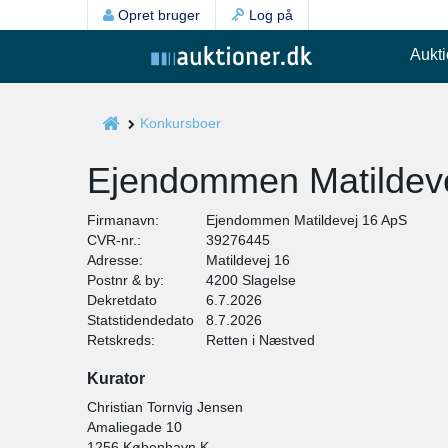
Opret bruger
Log på
Aukti
Konkursboer
Ejendommen Matildev
Firmanavn:
Ejendommen Matildevej 16 ApS
CVR-nr.:
39276445
Adresse:
Matildevej 16
Postnr & by:
4200 Slagelse
Dekretdato
6.7.2026
Statstidendedato
8.7.2026
Retskreds:
Retten i Næstved
Kurator
Christian Tornvig Jensen
Amaliegade 10
1256 København K