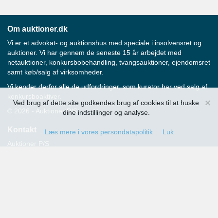
Om auktioner.dk
Vi er et advokat- og auktionshus med speciale i insolvensret og
auktioner. Vi har gennem de seneste 15 år arbejdet med
netauktioner, konkursbobehandling, tvangsauktioner, ejendomsret
samt køb/salg af virksomheder.
Vi kender derfor alle de udfordringer, som kurator har ved salg af
konkursboaktiver.
×
Ved brug af dette site godkendes brug af cookies til at huske
© 2026 - Auktioner P/S
dine indstillinger og analyse.
Kontakt
Læs mere i vores persondatapolitik
Luk
Auktioner P/S
Strandvejen 60
2900 Hellerup
Advokat Thomas Hansen
Tlf.: 39 29 19 00
E-mail:
info@auktioner.dk