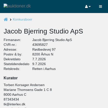
Konkursboer
Jacob Bjerring Studio ApS
Firmanavn:
Jacob Bjerring Studio ApS
CVR-nr.:
43695827
Adresse:
Rødbedevej 97
Postnr & by:
8200 Århus N
Dekretdato
7.7.2026
Statstidendedato
9.7.2026
Retskreds:
Retten i Aarhus
Kurator
Torben Korsager Andersen
Mariane Thomsens Gade 1 C 8
8000 Aarhus C
87343434
tk@interlex.dk