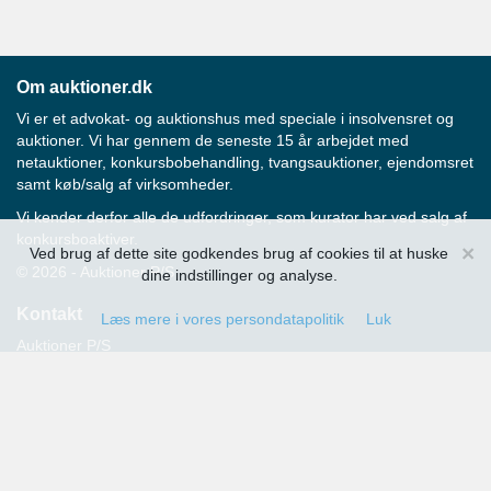
Om auktioner.dk
Vi er et advokat- og auktionshus med speciale i insolvensret og
auktioner. Vi har gennem de seneste 15 år arbejdet med
netauktioner, konkursbobehandling, tvangsauktioner, ejendomsret
samt køb/salg af virksomheder.
Vi kender derfor alle de udfordringer, som kurator har ved salg af
konkursboaktiver.
×
Ved brug af dette site godkendes brug af cookies til at huske
© 2026 - Auktioner P/S
dine indstillinger og analyse.
Kontakt
Læs mere i vores persondatapolitik
Luk
Auktioner P/S
Strandvejen 60
2900 Hellerup
Advokat Thomas Hansen
Tlf.: 39 29 19 00