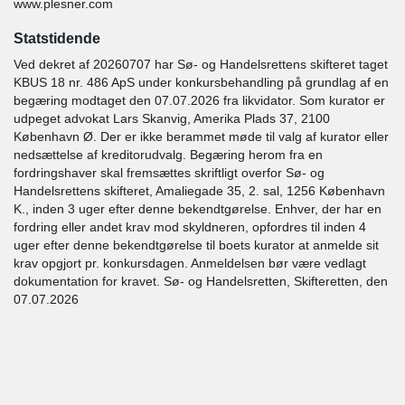
www.plesner.com
Statstidende
Ved dekret af 20260707 har Sø- og Handelsrettens skifteret taget
KBUS 18 nr. 486 ApS under konkursbehandling på grundlag af en
begæring modtaget den 07.07.2026 fra likvidator. Som kurator er
udpeget advokat Lars Skanvig, Amerika Plads 37, 2100
København Ø. Der er ikke berammet møde til valg af kurator eller
nedsættelse af kreditorudvalg. Begæring herom fra en
fordringshaver skal fremsættes skriftligt overfor Sø- og
Handelsrettens skifteret, Amaliegade 35, 2. sal, 1256 København
K., inden 3 uger efter denne bekendtgørelse. Enhver, der har en
fordring eller andet krav mod skyldneren, opfordres til inden 4
uger efter denne bekendtgørelse til boets kurator at anmelde sit
krav opgjort pr. konkursdagen. Anmeldelsen bør være vedlagt
dokumentation for kravet. Sø- og Handelsretten, Skifteretten, den
07.07.2026