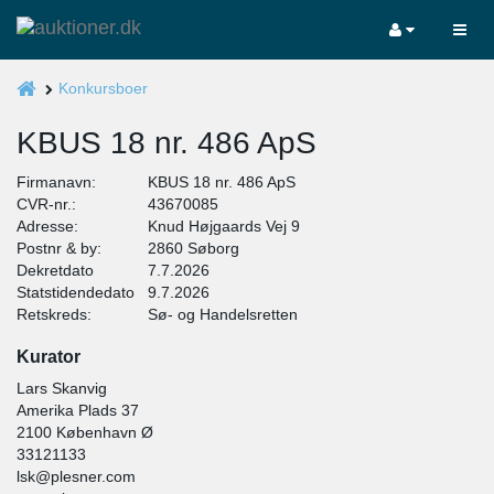
Konkursboer
KBUS 18 nr. 486 ApS
Firmanavn:
KBUS 18 nr. 486 ApS
CVR-nr.:
43670085
Adresse:
Knud Højgaards Vej 9
Postnr & by:
2860 Søborg
Dekretdato
7.7.2026
Statstidendedato
9.7.2026
Retskreds:
Sø- og Handelsretten
Kurator
Lars Skanvig
Amerika Plads 37
2100 København Ø
33121133
lsk@plesner.com